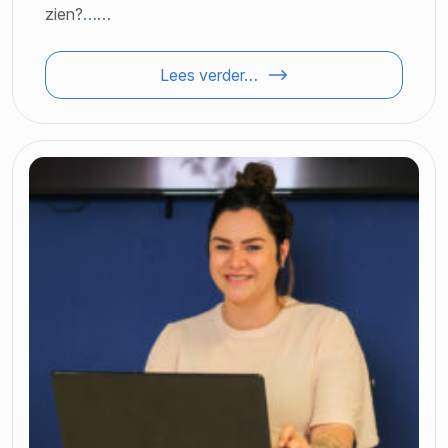
zien?
…
…
Lees verder…