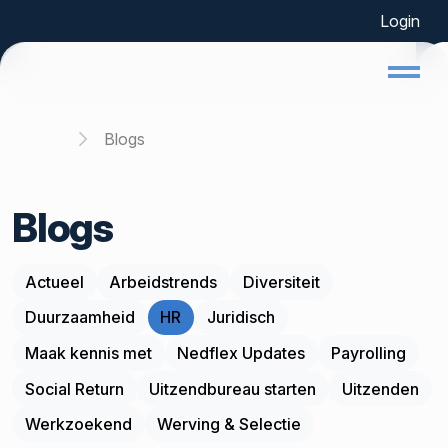
Login
Home
Blogs
Blogs
Actueel
Arbeidstrends
Diversiteit
Duurzaamheid
HR
Juridisch
Maak kennis met
Nedflex Updates
Payrolling
Social Return
Uitzendbureau starten
Uitzenden
Werkzoekend
Werving & Selectie