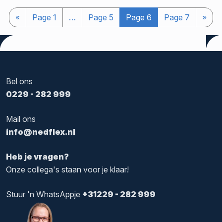
«
Page
1
…
Page
5
Page
6
Page
7
»
Bel ons
0229 - 282 999
Mail ons
info@nedflex.nl
Heb je vragen?
Onze collega's staan voor je klaar!
Stuur 'n WhatsAppje
+31229 - 282 999