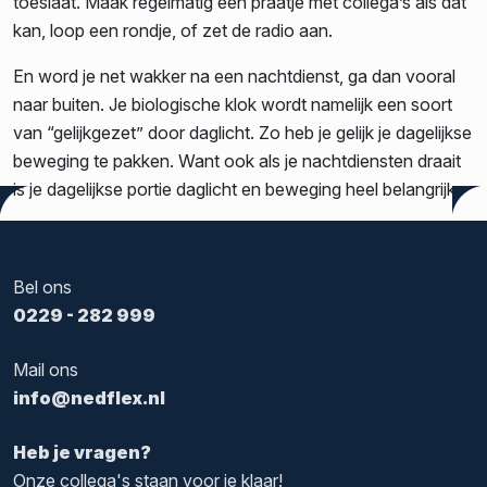
toeslaat. Maak regelmatig een praatje met collega’s als dat
kan, loop een rondje, of zet de radio aan.
En word je net wakker na een nachtdienst, ga dan vooral
naar buiten. Je biologische klok wordt namelijk een soort
van “gelijkgezet” door daglicht. Zo heb je gelijk je dagelijkse
beweging te pakken. Want ook als je nachtdiensten draait
is je dagelijkse portie daglicht en beweging heel belangrijk.
Tags:
HR
,
Nachtdiensten
,
Werkzoekend
Bel ons
0229 - 282 999
Mail ons
info@nedflex.nl
Heb je vragen?
Onze collega's staan voor je klaar!