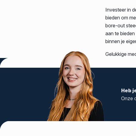
Investeer in 
bieden om me
bore-out stee
aan te bieden 
binnen je eige
Gelukkige mede
Tags:
HR
,
verzuim
,
ziekte
Heb j
Onze c