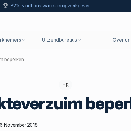
82% vindt ons waanzinnig werkgever
rknemers
Uitzendbureaus
Over on
uim beperken
HR
kteverzuim bepe
: 6 November 2018