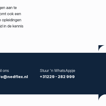
gen aan te
komt ook een
 opleidingen
jd in de kennis
il ons
Stuur 'n WhatsAppje
fo@nedflex.nl
+31229 - 282 999