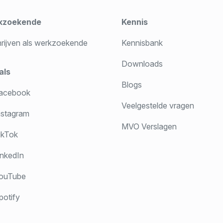
kzoekende
Kennis
hrijven als werkzoekende
Kennisbank
Downloads
als
Blogs
acebook
Veelgestelde vragen
stagram
MVO Verslagen
ikTok
nkedIn
ouTube
otify