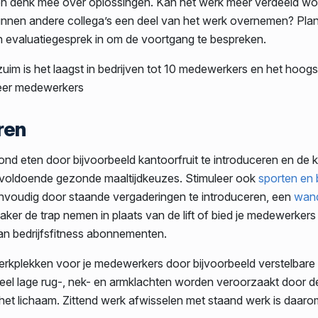
n denk mee over oplossingen. Kan het werk meer verdeeld wo
 kunnen andere collega’s een deel van het werk overnemen? Pla
n evaluatiegesprek in om de voortgang te bespreken.
uim is het laagst in bedrijven tot 10 medewerkers en het hoogst
eer medewerkers
ren
nd eten door bijvoorbeeld kantoorfruit te introduceren en de k
voldoende gezonde maaltijdkeuzes. Stimuleer ook
sporten en
envoudig door staande vergaderingen te introduceren, een
wand
vaker de trap nemen in plaats van de lift of bied je medewerkers
an bedrijfsfitness abonnementen.
werkplekken voor je medewerkers door bijvoorbeeld verstelbare
Veel lage rug-, nek- en armklachten worden veroorzaakt door d
 het lichaam. Zittend werk afwisselen met staand werk is daaro