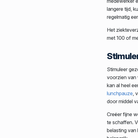
medewerker e
langere tijd,
regelmatig ee
Het ziekteverz
met 100 of m
Stimule
Stimuleer gezo
voorzien van 
kan al heel e
lunchpauze
, 
door middel v
Creëer fijne 
te schaffen. 
belasting van