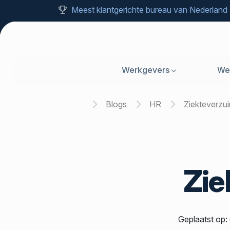
Meest klantgerichte bureau van Nederland
Werkgevers
We
Home
Blogs
HR
Ziekteverz
Zie
Geplaatst op