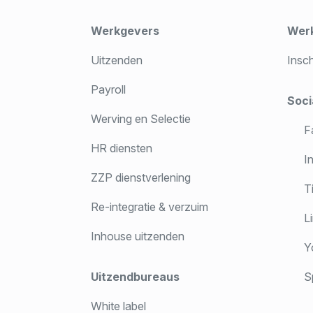
Werkgevers
Wer
Uitzenden
Insc
Payroll
Soci
Werving en Selectie
F
HR diensten
In
ZZP dienstverlening
T
Re-integratie & verzuim
Li
Inhouse uitzenden
Y
Uitzendbureaus
Sp
White label