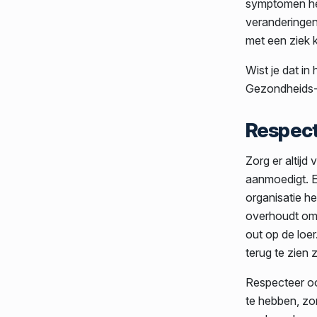
symptomen her
veranderingen
met een ziek k
Wist je dat in
Gezondheids- 
Respec
Zorg er altijd
aanmoedigt. Ee
organisatie h
overhoudt om 
out op de loer
terug te zien 
Respecteer o
te hebben, zo