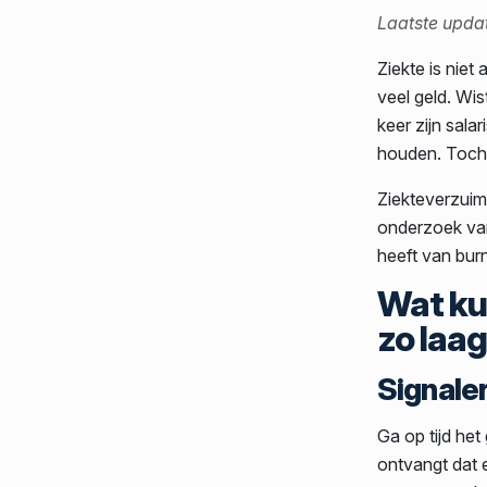
Laatste upda
Ziekte is niet
veel geld. Wi
keer zijn sala
houden. Toch 
Ziekteverzuim
onderzoek van
heeft van bur
Wat ku
zo laa
Signale
Ga op tijd he
ontvangt dat e