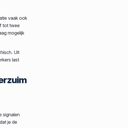
satie vaak ook
f tot twee
laag mogelijk
hisch. Uit
kers last
verzuim
e signalen
dat je de