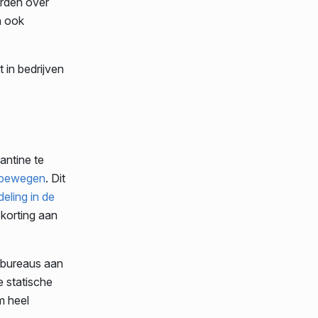
rden over
n ook
 in bedrijven
antine te
 bewegen
. Dit
eling in de
 korting aan
 bureaus aan
e statische
m heel