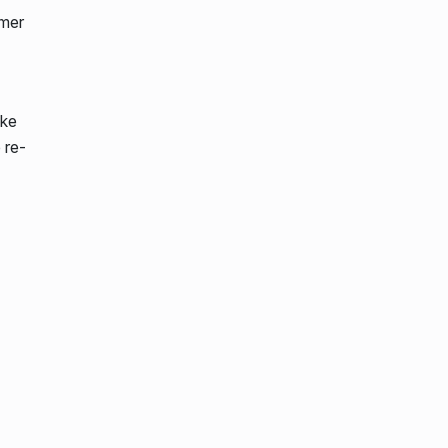
emer
jke
 re-