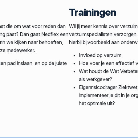
Trainingen
nst die om wat voor reden dan
Wil jij meer kennis over verzui
ing past? Dan gaat Nedflex een
verzuimspecialisten verzorgen 
in we kijken naar behoeften,
hierbij bijvoorbeeld aan onderw
eze medewerker.
Invloed op verzuim
gen pad inslaan, en op de juiste
Hoe voer je een effectief
Wat houdt de Wet Verbeter
als werkgever?
Eigenrisicodrager Ziektwet
implementeer je dit in je or
het optimale uit?