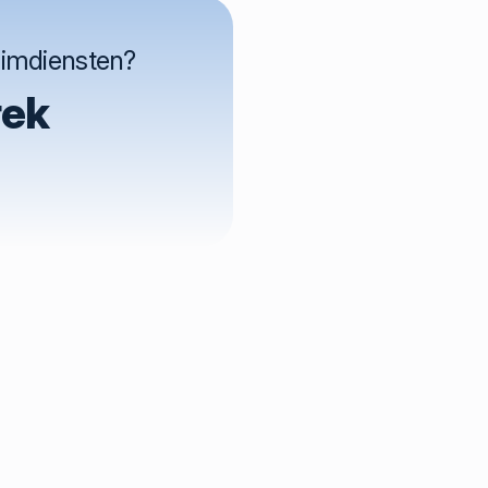
uimdiensten?
rek