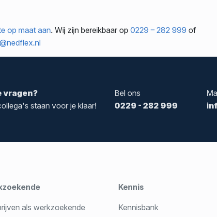
rte op maat aan
. Wij zijn bereikbaar op
0229 – 282 999
of
@nedflex.nl
e vragen?
Bel ons
Ma
ollega's staan voor je klaar!
0229 - 282 999
in
kzoekende
Kennis
hrijven als werkzoekende
Kennisbank