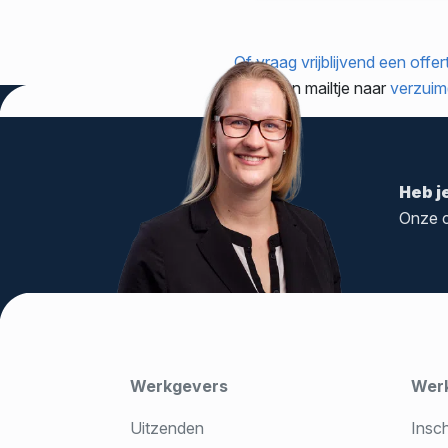
Of vraag vrijblijvend een offe
stuur een mailtje naar
verzuim
Heb j
Onze c
Werkgevers
Wer
Uitzenden
Insc