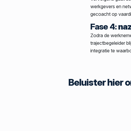
werkgevers en net
gecoacht op vaardig
Fase 4:
na
Zodra de werknemer
trajectbegeleider 
integratie te waarb
Beluister hier