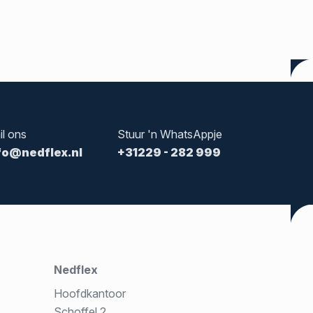
il ons
Stuur 'n WhatsAppje
fo@nedflex.nl
+31229 - 282 999
Nedflex
Hoofdkantoor
Schoffel 2,