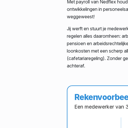
Met payroll van Nedflex houd j
ontwikkelingen in personeelsad
weggeweest!
Jij werft en stuurt je medewe
regelen alles daaromheen: ar
pensioen en arbeidsrechtelijke 
loonkosten met een scherp all-
(cafetariaregeling). Zonder g
achteraf.
Rekenvoorbee
Een medewerker van 35