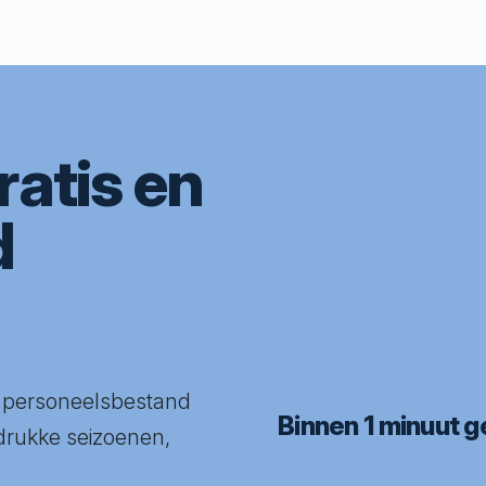
ratis en
d
 personeelsbestand
Binnen 1 minuut 
 drukke seizoenen,