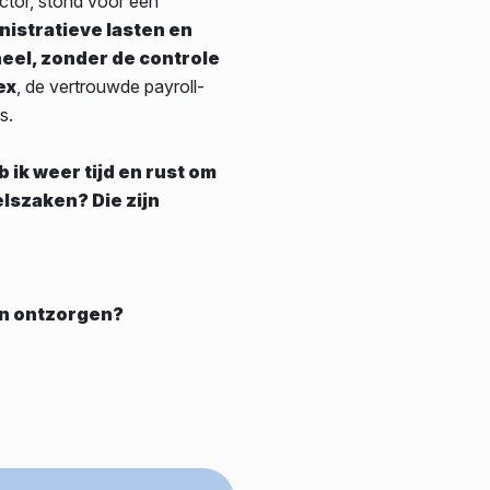
ctor, stond voor een
inistratieve lasten en
eel, zonder de controle
ex
, de vertrouwde payroll-
s.
ik weer tijd en rust om
elszaken? Die zijn
an ontzorgen?