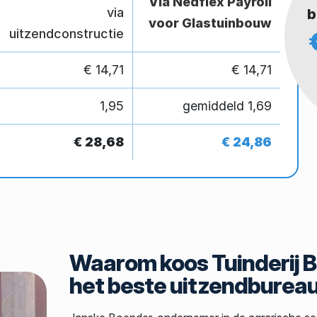
Via Nedflex Payroll
via
b
voor Glastuinbouw
uitzendconstructie
€ 14,71
€ 14,71
1,95
gemiddeld 1,69
€ 28,68
€ 24,86
Waarom koos Tuinderij 
het beste uitzendburea