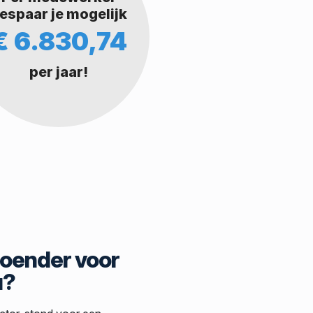
espaar je mogelijk
€ 6.830,74
per jaar!
Boender voor
u?