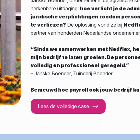
Janske Boender, ondernemer in de agrarische se
herkenbare uitdaging:
hoe verlicht je de adm
juridische verplichtingen rondom person
te verliezen?
De oplossing vond ze bij
Nedfl
partner van honderden Nederlandse ondernemer
“Sinds we samenwerken met Nedflex, heb 
mijn bedrijf te laten groeien. De persone
volledig en professioneel geregeld.”
–
Janske Boender, Tuinderij Boender
Benieuwd hoe payroll ook jouw bedrijf k
Lees de volledige case