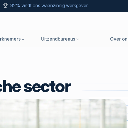
82% vindt ons waanzinnig werkgever
rknemers
Uitzendbureaus
Over on
che sector