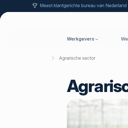
Meest klantgerichte bureau van Nederland
Werkgevers
We
Home
Agrarische sector
Agraris