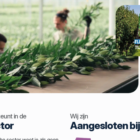
eunt in de
Wij zijn
tor
Aangesloten bij
he sector weet je als geen