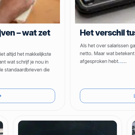
jven – wat zet
Het verschil t
Als het over salarissen g
netto. Maar wat betekent d
et altijd het makkelijkste
afgesproken hebt
…
…
nt wat schrijf je nou in
de standaardbrieven die