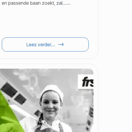
en passende baan zoekt, zal
…
…
Lees verder…