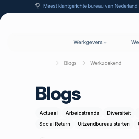
Meest klantgerichte bureau van Nederland
Werkgevers
We
Home
Blogs
Werkzoekend
Blogs
Actueel
Arbeidstrends
Diversiteit
Social Return
Uitzendbureau starten