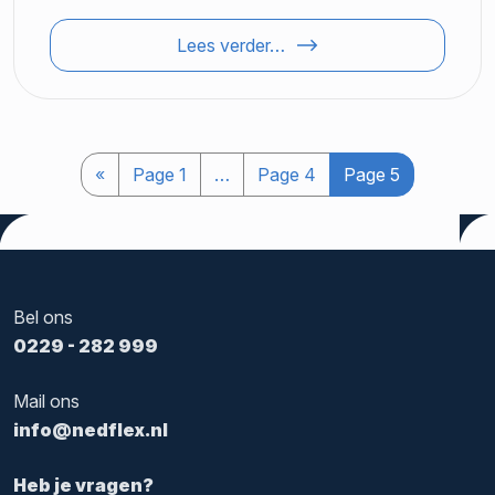
Lees verder…
«
Page
1
…
Page
4
Page
5
Bel ons
0229 - 282 999
Mail ons
info@nedflex.nl
Heb je vragen?