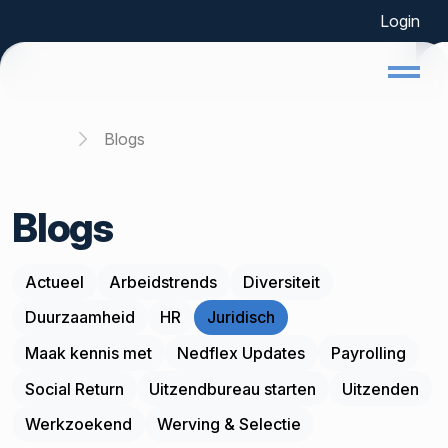
Login
Home
Blogs
Blogs
Actueel
Arbeidstrends
Diversiteit
Duurzaamheid
HR
Juridisch
Maak kennis met
Nedflex Updates
Payrolling
Social Return
Uitzendbureau starten
Uitzenden
Werkzoekend
Werving & Selectie