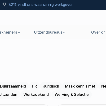
82% vindt ons waanzinnig werkgever
rknemers
Uitzendbureaus
Over on
Duurzaamheid
HR
Juridisch
Maak kennis met
Ne
Uitzenden
Werkzoekend
Werving & Selectie