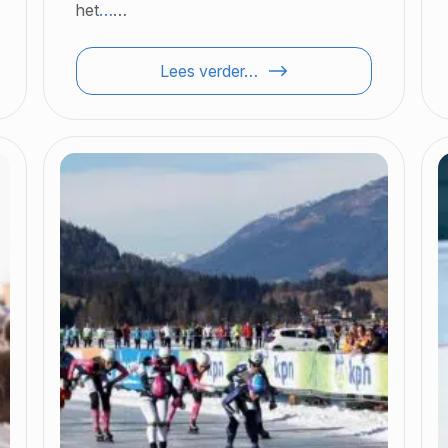
het
…
…
Lees verder…