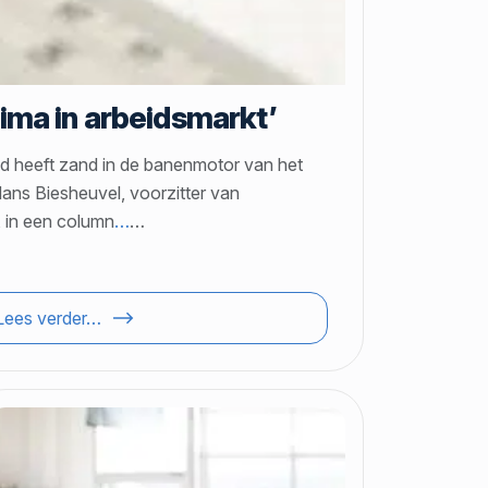
rima in arbeidsmarkt’
d heeft zand in de banenmotor van het
ns Biesheuvel, voorzitter van
 in een column
…
…
Lees verder…