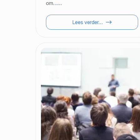
om
…
…
Lees verder…