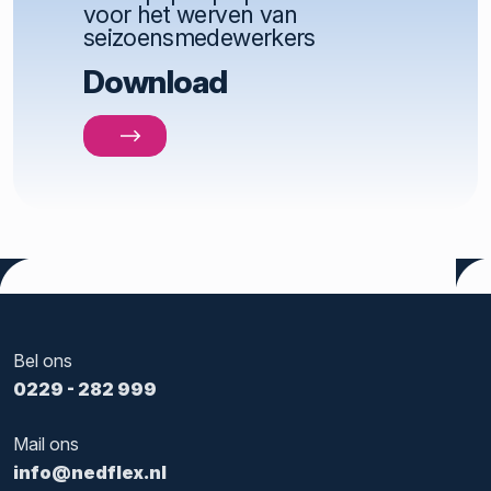
voor het werven van
seizoensmedewerkers
Download
Tags:
L1nda
,
Payrollen
,
Payrolling
,
Werving & Selectie
Bel ons
0229 - 282 999
Mail ons
info@nedflex.nl