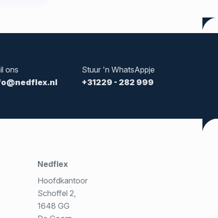
il ons
Stuur 'n WhatsAppje
fo@nedflex.nl
+31229 - 282 999
Nedflex
Hoofdkantoor
Schoffel 2,
1648 GG