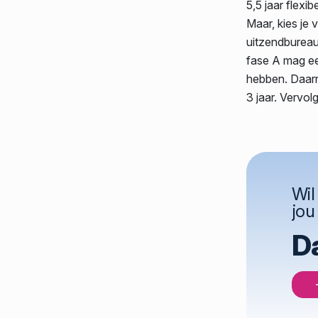
5,5 jaar flexi
Maar, kies je
uitzendbureau 
fase A mag e
hebben. Daarn
3 jaar. Vervo
Wil
jou
Da