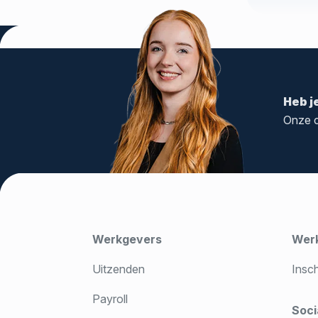
Tags:
medewerkers
,
Payrollen
,
Payrolling
Heb j
Onze c
Werkgevers
Wer
Uitzenden
Insc
Payroll
Soci