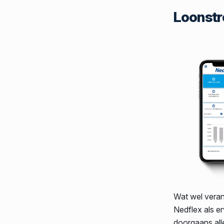
Loonstro
Wat wel veran
Nedflex als er
doorgaans all