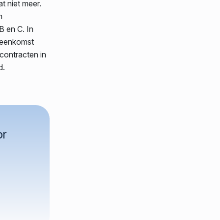
at niet meer.
n
B en C. In
reenkomst
contracten in
d.
or