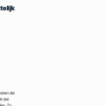
telijk
eiten die
it dat
den. Zo