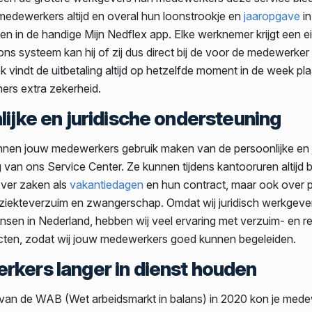
edewerkers altijd en overal hun loonstrookje en
jaaropgave
in
 en in de handige Mijn Nedflex app. Elke werknemer krijgt een e
ons systeem kan hij of zij dus direct bij de voor de medewerker 
k vindt de uitbetaling altijd op hetzelfde moment in de week plaa
rs extra zekerheid.
ijke en juridische ondersteuning
nen jouw medewerkers gebruik maken van de persoonlijke en j
van ons Service Center. Ze kunnen tijdens kantooruren altijd b
ver zaken als
vakantiedagen
en hun contract, maar ook over p
 ziekteverzuim en zwangerschap. Omdat wij juridisch werkgever
sen in Nederland, hebben wij veel ervaring met verzuim- en r
jecten, zodat wij jouw medewerkers goed kunnen begeleiden.
kers langer in dienst houden
van de WAB (Wet arbeidsmarkt in balans) in 2020 kon je mede