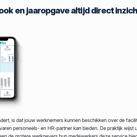
ok en jaaropgave altijd direct inzich
dert, is dat jouw werknemers kunnen beschikken over de facilit
varen personeels- en HR-partner kan bieden. De praktijk wijst u
een de grotere werkgevers hun medewerkers deze service bie