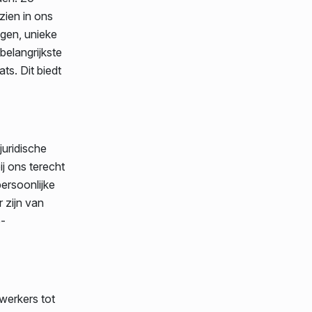
zien in ons
igen, unieke
belangrijkste
ts. Dit biedt
uridische
ij ons terecht
ersoonlijke
 zijn van
e-
werkers tot