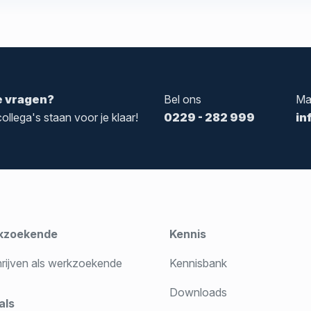
e vragen?
Bel ons
Ma
ollega's staan voor je klaar!
0229 - 282 999
in
kzoekende
Kennis
hrijven als werkzoekende
Kennisbank
Downloads
als