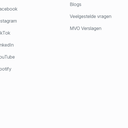
Blogs
acebook
Veelgestelde vragen
stagram
MVO Verslagen
ikTok
nkedIn
ouTube
otify