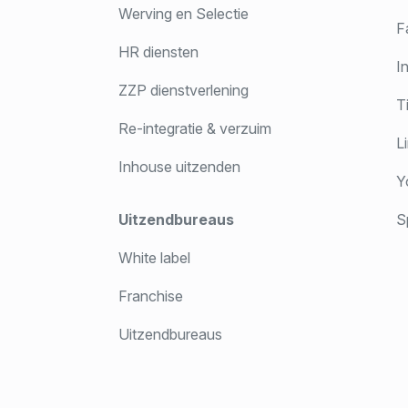
Werving en Selectie
F
HR diensten
In
ZZP dienstverlening
T
Re-integratie & verzuim
Li
Inhouse uitzenden
Y
Uitzendbureaus
Sp
White label
Franchise
Uitzendbureaus