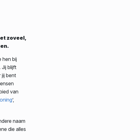
et zoveel,
gen.
 hen bij
j blijft
jij bent
mensen
ebied van
loning
’,
 andere naam
ene die alles