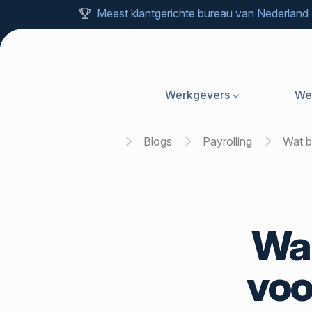
Meest klantgerichte bureau van Nederland
Werkgevers
We
Home
Blogs
Payrolling
Wat
Wat
voo