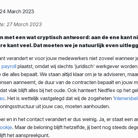
: 24 March 2023
te: 27 March 2023
 met een wat cryptisch antwoord: aan de ene kant ni
re kant veel. Dat moeten we je natuurlijk even uitleg
nt verandert er voor jouw medewerkers niet zoveel wanneer je
e
payroll
plaatst, omdat wij slechts ‘juridisch’ werkgever worden. Ji
die alles bepaalt. We staan altijd klaar om je te adviseren, maar 
ensen aanneemt, de duur van de contracten bepaalt en jouw 
dat vlak blijft alles bij het oude. Ook hanteert Nedflex op het g
ao
. Het is wettelijk vastgelegd dat wij de zogeheten ‘
inlenersbe
loningsstructuur uit jouw cao, moeten aanhouden.
er en in het contact verandert er dus weinig. Ja, er staat een
rookje
. Maar de beloning blijft hetzelfde, jij bent nog steeds deg
blijft het aanspreekpunt.