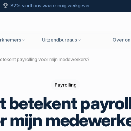
82% vindt ons waanzinnig werkgever
rknemers
Uitzendbureaus
Over on
 betekent payrolling voor mijn medewerkers?
Payrolling
 betekent payrol
r mijn medewerk