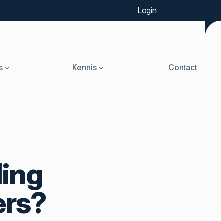
Login
s
Kennis
Contact
ling
ers?