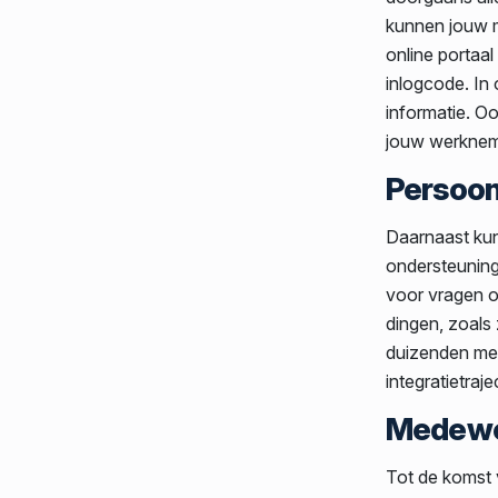
kunnen jouw m
online portaal
inlogcode. In 
informatie. Oo
jouw werkneme
Persoonl
Daarnaast kun
ondersteuning 
voor vragen o
dingen, zoals
duizenden men
integratietra
Medewer
Tot de komst 