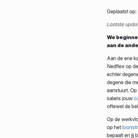
Geplaatst op
Laatste upda
We beginnen
aan de ande
Aan de ene ka
Nedflex op d
echter degene 
degene die m
aanstuurt. Op 
salaris jouw
c
oftewel de be
Op de werkvlo
op het
loonst
bepaalt en jij 