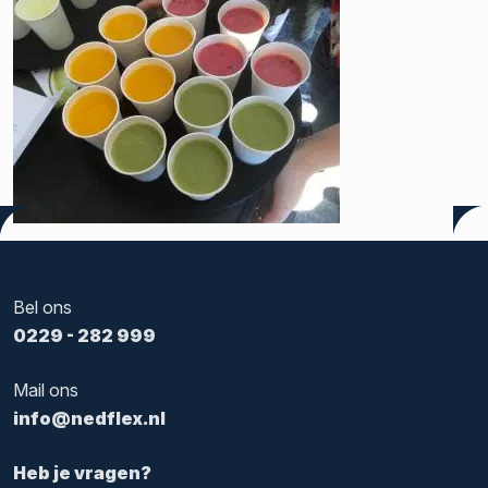
Tags:
beweging
,
gezond
,
medewerkers
,
oefeningen
,
persone
Bel ons
0229 - 282 999
Mail ons
info@nedflex.nl
Heb je vragen?