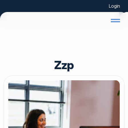
Login
Home
Zzp