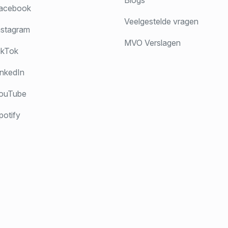
Blogs
acebook
Veelgestelde vragen
stagram
MVO Verslagen
ikTok
nkedIn
ouTube
otify