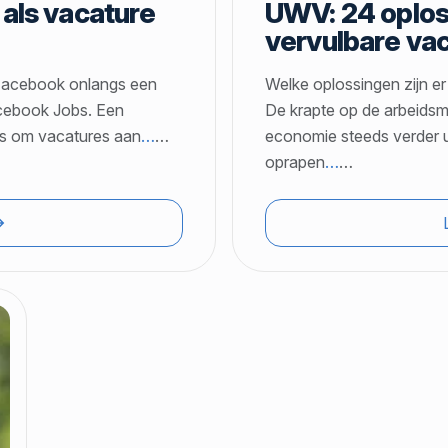
als vacature
UWV: 24 oplos
vervulbare va
t Facebook onlangs een
Welke oplossingen zijn er
acebook Jobs. Een
De krapte op de arbeidsm
rs om vacatures aan
…
…
economie steeds verder u
oprapen
…
…