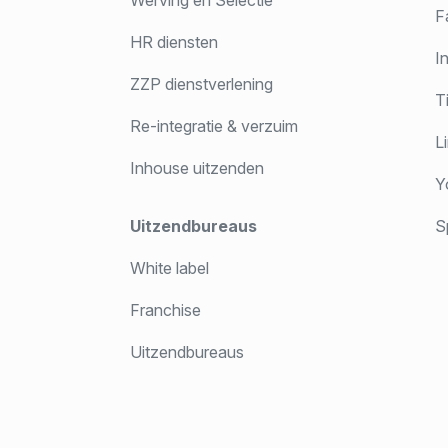
Werving en Selectie
F
HR diensten
In
ZZP dienstverlening
T
Re-integratie & verzuim
Li
Inhouse uitzenden
Y
Uitzendbureaus
Sp
White label
Franchise
Uitzendbureaus