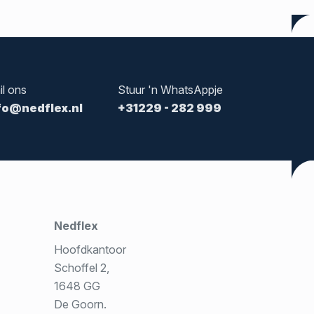
il ons
Stuur 'n WhatsAppje
fo@nedflex.nl
+31229 - 282 999
Nedflex
Hoofdkantoor
Schoffel 2,
1648 GG
De Goorn.