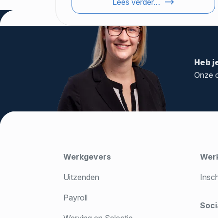
Lees verder…
Heb j
Onze c
Werkgevers
Wer
Uitzenden
Insc
Payroll
Soci