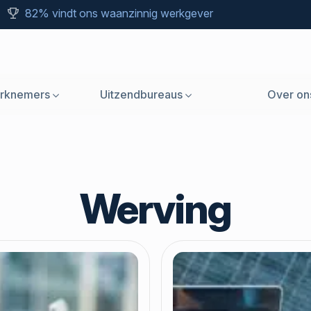
82% vindt ons waanzinnig werkgever
rknemers
Uitzendbureaus
Over on
Werving