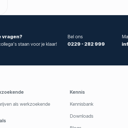
e vragen?
Bel ons
Ma
ollega's staan voor je klaar!
0229 - 282 999
in
kzoekende
Kennis
hrijven als werkzoekende
Kennisbank
Downloads
als