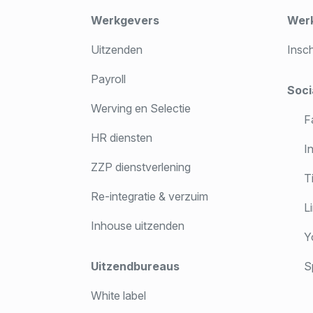
Werkgevers
Wer
Uitzenden
Insc
Payroll
Soci
Werving en Selectie
F
HR diensten
In
ZZP dienstverlening
T
Re-integratie & verzuim
Li
Inhouse uitzenden
Y
Uitzendbureaus
Sp
White label