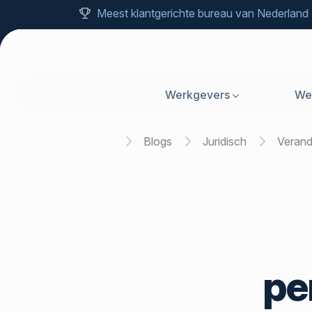
Meest klantgerichte bureau van Nederland
Werkgevers
We
Home
Blogs
Juridisch
Veran
pe