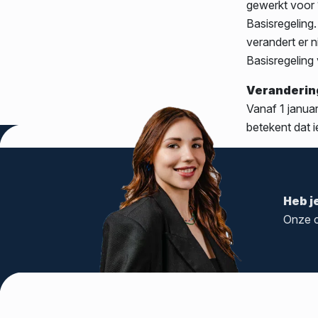
gewerkt voor 
Basisregeling
verandert er 
Basisregeling
Verandering
Vanaf 1 januar
betekent dat 
Tags:
Pensioen
,
Uitzendkrachten
Heb j
Onze c