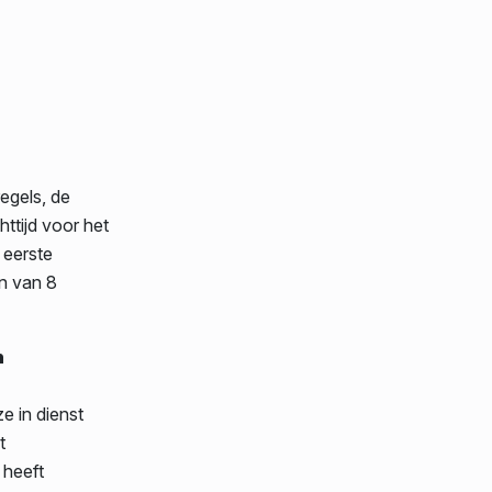
egels, de
ttijd voor het
 eerste
n van 8
n
e in dienst
t
 heeft