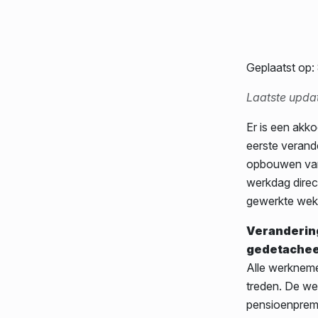
Geplaatst op:
Laatste upda
Er is een akk
eerste verande
opbouwen van 
werkdag direc
gewerkte weke
Verandering
gedetache
Alle werknemer
treden. De we
pensioenpremi