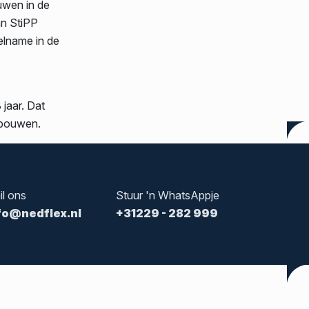
uwen in de
an StiPP
elname in de
 jaar. Dat
pbouwen.
il ons
Stuur 'n WhatsAppje
fo@nedflex.nl
+31229 - 282 999