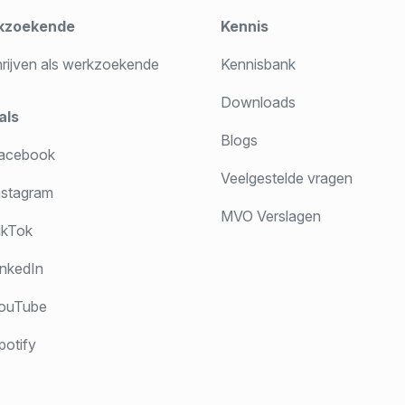
kzoekende
Kennis
hrijven als werkzoekende
Kennisbank
Downloads
als
Blogs
acebook
Veelgestelde vragen
stagram
MVO Verslagen
ikTok
nkedIn
ouTube
otify