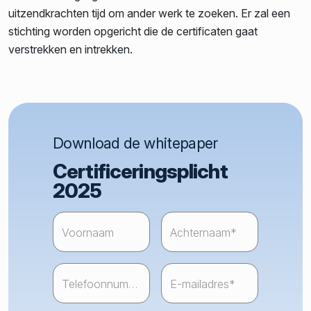
uitzendkrachten tijd om ander werk te zoeken. Er zal een
stichting worden opgericht die de certificaten gaat
verstrekken en intrekken.
Download de whitepaper
Certificeringsplicht
2025
"
Email
*
" geeft vereiste velden aan
utm_source
utm_medium
utm_campaign
Voornaam
Achternaam*
Dit veld is bedoeld voor validatiedoeleinden en moet
Telefoonnummer*
E-mailadres*