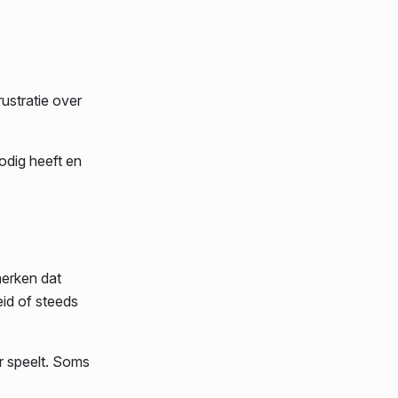
rustratie over
odig heeft en
merken dat
id of steeds
r speelt. Soms