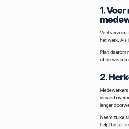
1. Voe
medew
Veel verzuim b
het werk. Als 
Plan daarom r
of de werkdru
2. Her
Medewerkers z
iemand overbe
langer doorwe
Neem zulke si
helpt het al o