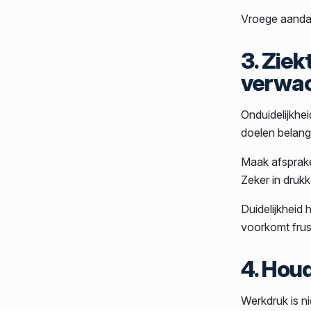
Vroege aandac
3. Ziek
verwa
Onduidelijkhe
doelen belangr
Maak afsprake
Zeker in drukk
Duidelijkheid
voorkomt frust
4. Hou
Werkdruk is ni