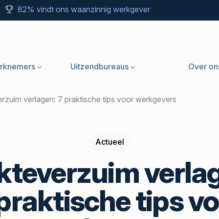
82% vindt ons waanzinnig werkgever
rknemers
Uitzendbureaus
Over on
verzuim verlagen: 7 praktische tips voor werkgevers
Actueel
kteverzuim verla
praktische tips v