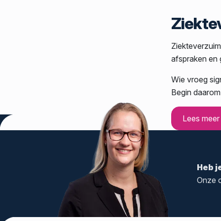
Ziekte
Ziekteverzuim 
afspraken en
Wie vroeg sig
Begin daarom n
Lees meer
Heb j
Onze c