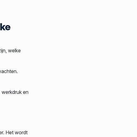
jke
ijn, welke
wachten.
e werkdruk en
er. Het wordt