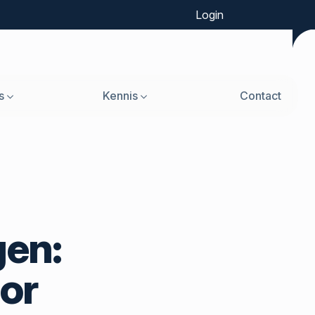
Login
s
Kennis
Contact
gen:
oor