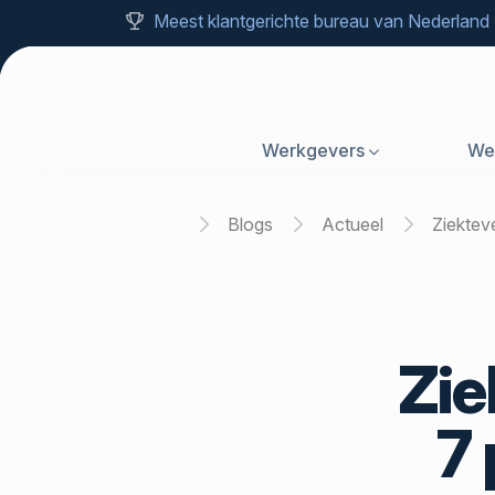
Meest klantgerichte bureau van Nederland
Werkgevers
We
Home
Blogs
Actueel
Ziekte
Zie
7 