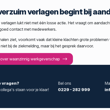
verzuim verlagen begint bij aan
verlagen lukt niet met één losse actie. Het vraagt om aandacht,
 goed contact met medewerkers.
nalen ziet, voorkomt vaak dat kleine klachten grote problemen
iet bij de ziekmelding, maar bij het gesprek daarvoor.
 over waanzinnig werkgeverschap
e vragen?
Bel ons
Ma
ollega's staan voor je klaar!
0229 - 282 999
in