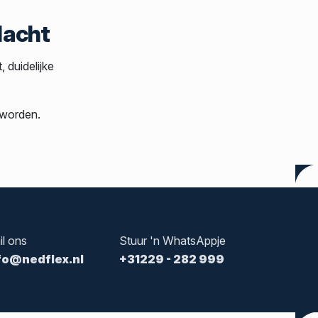
dacht
 duidelijke
 worden.
il ons
Stuur 'n WhatsAppje
fo@nedflex.nl
+31229 - 282 999