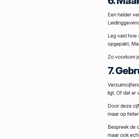
6. Maa
Een helder ve
Leidinggeven
Leg vast hoe 
opgepakt. Maak
Zo voorkom je
7. Gebr
Verzuimcijfers
ligt. Of dat e
Door deze cijf
maar op feiten
Bespreek de ci
maar ook ech