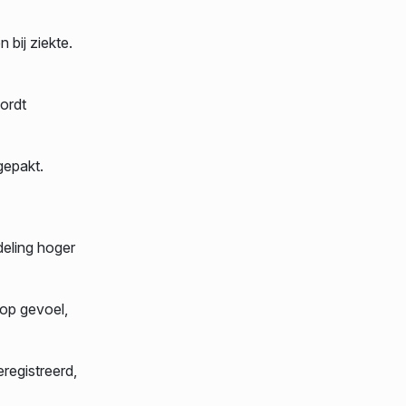
bij ziekte.
ordt
gepakt.
deling hoger
 op gevoel,
registreerd,