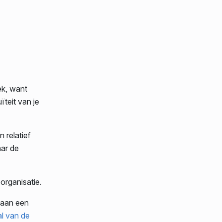
ek, want
teit van je
 relatief
aar de
 organisatie.
 aan een
l van de