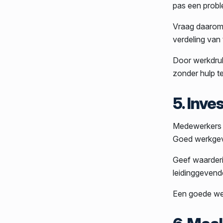
pas een proble
Vraag daarom r
verdeling van 
Door werkdru
zonder hulp t
5. Inv
Medewerkers m
Goed werkgeve
Geef waarderin
leidinggevend
Een goede wer