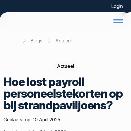
Login
Home
Blogs
Actueel
Actueel
Hoe lost payroll
personeelstekorten op
bij strandpaviljoens?
Geplaatst op: 10 April 2025