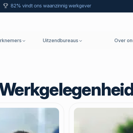
82% vindt ons waanzinnig werkgever
rknemers
Uitzendbureaus
Over on
Werkgelegenhei