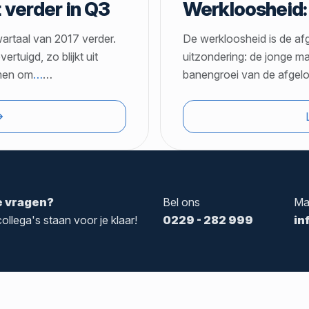
 verder in Q3
Werkloosheid: 
artaal van 2017 verder.
De werkloosheid is de af
tuigd, zo blijkt uit
uitzondering: de jonge ma
emen om
…
…
banengroei van de afge
e vragen?
Bel ons
Ma
ollega's staan voor je klaar!
0229 - 282 999
in