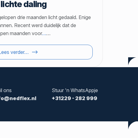
lichte daling
gelopen drie maanden licht gedaald. Enige
nnen. Recent werd duidelijk dat de
lopen maanden voor
…
…
Lees verder…
il ons
Stuur 'n WhatsAppje
fo@nedflex.nl
+31229 - 282 999