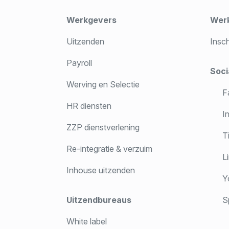
Werkgevers
Wer
Uitzenden
Insc
Payroll
Soci
Werving en Selectie
F
HR diensten
In
ZZP dienstverlening
T
Re-integratie & verzuim
Li
Inhouse uitzenden
Y
Uitzendbureaus
Sp
White label