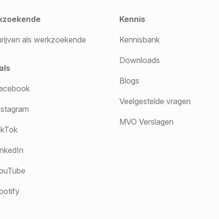
kzoekende
Kennis
hrijven als werkzoekende
Kennisbank
Downloads
als
Blogs
acebook
Veelgestelde vragen
stagram
MVO Verslagen
ikTok
nkedIn
ouTube
otify