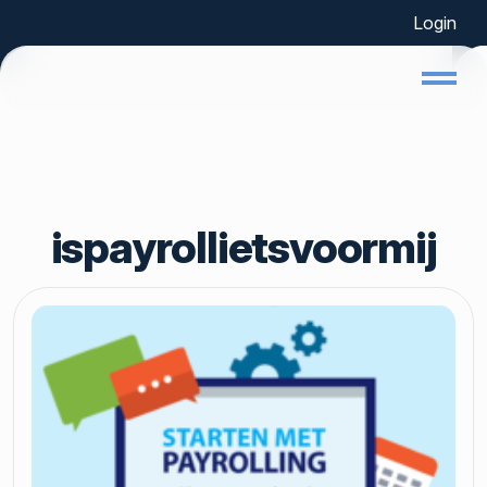
Login
Home
ispayrollietsvoormij