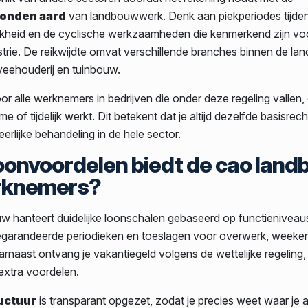
onden aard
van landbouwwerk. Denk aan piekperiodes tijden
jkheid en de cyclische werkzaamheden die kenmerkend zijn vo
strie. De reikwijdte omvat verschillende branches binnen de la
veehouderij en tuinbouw.
or alle werknemers in bedrijven die onder deze regeling vallen
time of tijdelijk werkt. Dit betekent dat je altijd dezelfde basisrec
erlijke behandeling in de hele sector.
oonvoordelen biedt de cao lan
rknemers?
w hanteert duidelijke loonschalen gebaseerd op functieniveau
gegarandeerde periodieken en toeslagen voor overwerk, week
rnaast ontvang je vakantiegeld volgens de wettelijke regeling,
extra voordelen.
ructuur
is transparant opgezet, zodat je precies weet waar je 