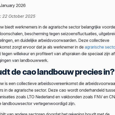
5 January 2026
e: 22 October 2025
 biedt werknemers in de agrarische sector belangrijke voorde
oonschalen, bescherming tegen seizoensfluctuaties, uitgebrei
lingen, en duidelijke arbeidsvoorwaarden. Deze collectieve
omst zorgt ervoor dat je als werknemer in de
agrarische secto
tegen willekeur en profiteert van afspraken die speciaal zijn 
agingen van landbouwwerk.
dt de cao landbouw precies in?
w is een collectieve arbeidsovereenkomst die arbeidsvoorwaa
s in de agrarische sector. Deze cao wordt onderhandeld tuss
nisaties zoals LTO Nederland en vakbonden zoals FNV en C
n de landbouwsector vertegenwoordigd zijn.
ilt van andere sectoren doordat het rekening houdt met de