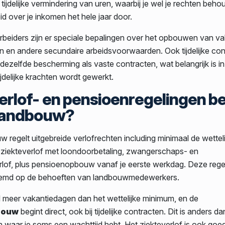
tijdelijke vermindering van uren, waarbij je wel je rechten behou
id over je inkomen het hele jaar door.
beiders zijn er speciale bepalingen over het opbouwen van va
 en andere secundaire arbeidsvoorwaarden. Ook tijdelijke con
dezelfde bescherming als vaste contracten, wat belangrijk is i
jdelijke krachten wordt gewerkt.
erlof- en pensioenregelingen b
 landbouw?
 regelt uitgebreide verlofrechten including minimaal de wetteli
 ziekteverlof met loondoorbetaling, zwangerschaps- en
of, plus pensioenopbouw vanaf je eerste werkdag. Deze regel
temd op de behoeften van landbouwmedewerkers.
al meer vakantiedagen dan het wettelijke minimum, en de
bouw
begint direct, ook bij tijdelijke contracten. Dit is anders da
 waar je soms een wachttijd hebt. Het ziekteverlof is ook goe