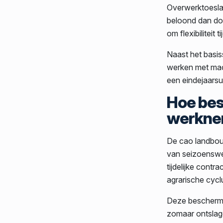
Overwerktoesla
beloond dan do
om flexibiliteit 
Naast het basis
werken met mach
een eindejaarsui
Hoe be
werknem
De cao landbou
van seizoenswe
tijdelijke contr
agrarische cycl
Deze bescherm
zomaar ontslage