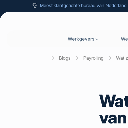
Meest klantgerichte bureau van Nederland
Werkgevers
We
Home
Blogs
Payrolling
Wat
Wat
van