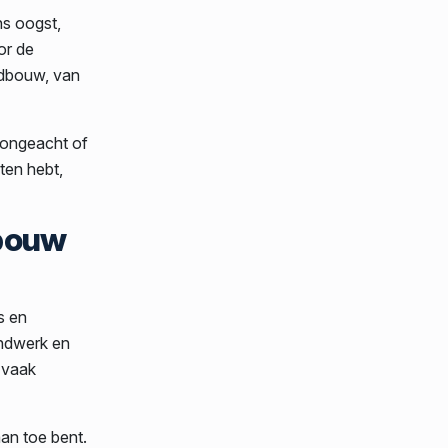
s oogst,
or de
ndbouw, van
, ongeacht of
hten hebt,
dbouw
s en
endwerk en
 vaak
aan toe bent.