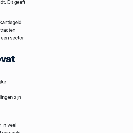
dt. Dit geeft
kantiegeld,
tracten
n een sector
evat
jke
ingen zijn
n in veel
d geregeld,