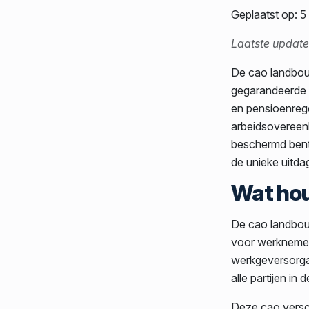
Geplaatst op: 
Laatste updat
De cao landbouw
gegarandeerde l
en pensioenrege
arbeidsovereenk
beschermd bent 
de unieke uitd
Wat hou
De cao landbou
voor werknemer
werkgeversorga
alle partijen i
Deze cao versch