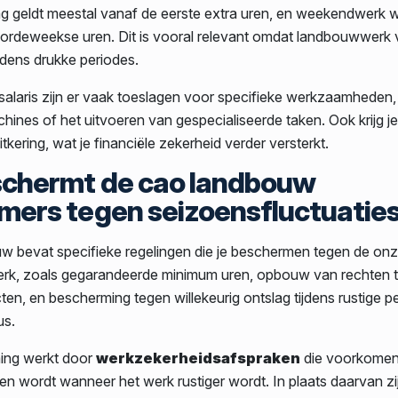
g geldt meestal vanaf de eerste extra uren, en weekendwerk 
ordeweekse uren. Dit is vooral relevant omdat landbouwwerk 
tijdens drukke periodes.
salaris zijn er vaak toeslagen voor specifieke werkzaamheden,
ines of het uitvoeren van gespecialiseerde taken. Ook krijg j
tkering, wat je financiële zekerheid verder versterkt.
schermt de cao landbouw
ers tegen seizoensfluctuatie
w bevat specifieke regelingen die je beschermen tegen de on
rk, zoals gegarandeerde minimum uren, opbouw van rechten t
acten, en bescherming tegen willekeurig ontslag tijdens rustige p
us.
ing werkt door
werkzekerheidsafspraken
die voorkomen 
n wordt wanneer het werk rustiger wordt. In plaats daarvan zij