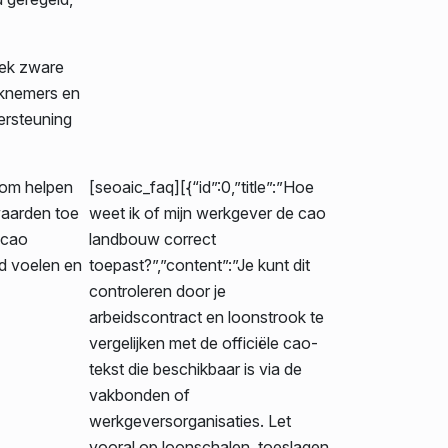
iek zware
rknemers en
ersteuning
arom helpen
[seoaic_faq][{“id”:0,”title”:”Hoe
waarden toe
weet ik of mijn werkgever de cao
 cao
landbouw correct
d voelen en
toepast?”,”content”:”Je kunt dit
controleren door je
arbeidscontract en loonstrook te
vergelijken met de officiële cao-
tekst die beschikbaar is via de
vakbonden of
werkgeversorganisaties. Let
vooral op loonschalen, toeslagen