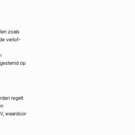
len zoals
de verlof-
r
afgestemd op
rden regelt
en
NV, waardoor