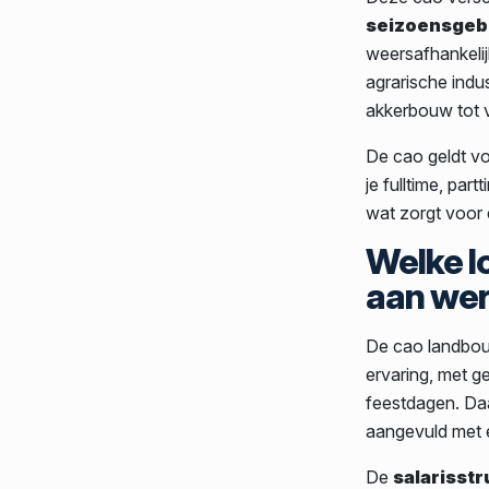
seizoensgeb
weersafhankeli
agrarische indu
akkerbouw tot 
De cao geldt vo
je fulltime, part
wat zorgt voor e
Welke l
aan we
De cao landbou
ervaring, met 
feestdagen. Daa
aangevuld met 
De
salarisst