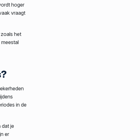
wordt hoger
vaak vraagt
 zoals het
e meestal
s?
zekerheden
ijdens
eriodes in de
dat je
n er