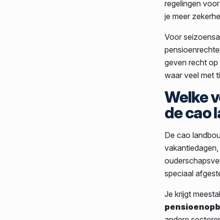
regelingen voor 
je meer zekerhe
Voor seizoensar
pensioenrechten
geven recht op 
waar veel met ti
Welke v
de cao
De cao landbouw
vakantiedagen,
ouderschapsverl
speciaal afges
Je krijgt meest
pensioenop
andere sectoren