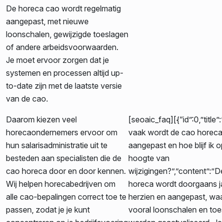
De horeca cao wordt regelmatig
aangepast, met nieuwe
loonschalen, gewijzigde toeslagen
of andere arbeidsvoorwaarden.
Je moet ervoor zorgen dat je
systemen en processen altijd up-
to-date zijn met de laatste versie
van de cao.
Daarom kiezen veel
[seoaic_faq][{“id”:0,”title
horecaondernemers ervoor om
vaak wordt de cao horec
hun salarisadministratie uit te
aangepast en hoe blijf ik 
besteden aan specialisten die de
hoogte van
cao horeca door en door kennen.
wijzigingen?”,”content”:”
Wij helpen horecabedrijven om
horeca wordt doorgaans ja
alle cao-bepalingen correct toe te
herzien en aangepast, waa
passen, zodat je je kunt
vooral loonschalen en to