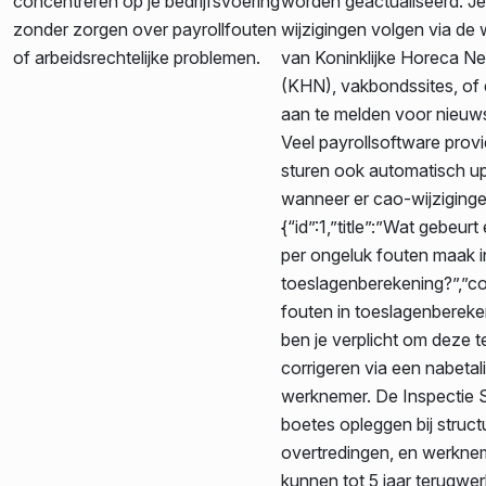
concentreren op je bedrijfsvoering
worden geactualiseerd. Je
zonder zorgen over payrollfouten
wijzigingen volgen via de 
of arbeidsrechtelijke problemen.
van Koninklijke Horeca N
(KHN), vakbondssites, of 
aan te melden voor nieuw
Veel payrollsoftware prov
sturen ook automatisch u
wanneer er cao-wijzigingen
{“id”:1,”title”:”Wat gebeurt e
per ongeluk fouten maak i
toeslagenberekening?”,”co
fouten in toeslagenberek
ben je verplicht om deze t
corrigeren via een nabetal
werknemer. De Inspectie
boetes opleggen bij struct
overtredingen, en werkne
kunnen tot 5 jaar terugwe