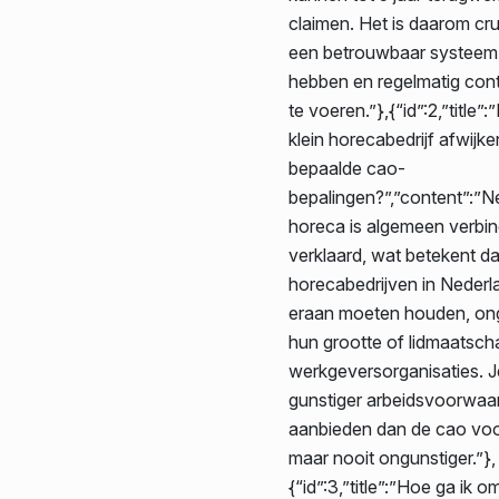
claimen. Het is daarom cr
een betrouwbaar systeem
hebben en regelmatig contr
te voeren.”},{“id”:2,”title”:
klein horecabedrijf afwijk
bepaalde cao-
bepalingen?”,”content”:”N
horeca is algemeen verbi
verklaard, wat betekent dat
horecabedrijven in Nederl
eraan moeten houden, on
hun grootte of lidmaatsch
werkgeversorganisaties. J
gunstiger arbeidsvoorwaa
aanbieden dan de cao voor
maar nooit ongunstiger.”},
{“id”:3,”title”:”Hoe ga ik 