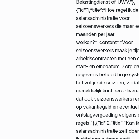
Belastingdienst of UWV.”},
{“id”:1,”title”:”Hoe regel ik de
salarisadministratie voor
seizoenswerkers die maar e
maanden per jaar
werken?”,”content”:”Voor
seizoenswerkers maak je tijd
arbeidscontracten met een d
start- en einddatum. Zorg da
gegevens behoudt in je sys
het volgende seizoen, zodat
gemakkelijk kunt heractivere
dat ook seizoenswerkers re
op vakantiegeld en eventue
ontslagvergoeding volgens
regels.”},{“id”:2,”title”:”Kan i
salarisadministratie zelf do
ik altijd een externe partij