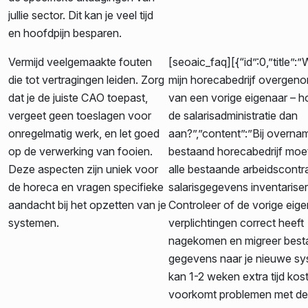
jullie sector. Dit kan je veel tijd
en hoofdpijn besparen.
Vermijd veelgemaakte fouten
[seoaic_faq][{“id”:0,”title”:”W
die tot vertragingen leiden. Zorg
mijn horecabedrijf overgen
dat je de juiste CAO toepast,
van een vorige eigenaar – h
vergeet geen toeslagen voor
de salarisadministratie dan
onregelmatig werk, en let goed
aan?”,”content”:”Bij overna
op de verwerking van fooien.
bestaand horecabedrijf moet
Deze aspecten zijn uniek voor
alle bestaande arbeidscontr
de horeca en vragen specifieke
salarisgegevens inventarise
aandacht bij het opzetten van je
Controleer of de vorige eige
systemen.
verplichtingen correct heeft
nagekomen en migreer bes
gegevens naar je nieuwe sy
kan 1-2 weken extra tijd kos
voorkomt problemen met de