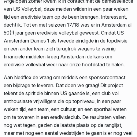
Afgelopen zomer kwam ik in contact met de damesselectie
van US Volleybal, deze meiden wilden in een paar weken
tijd een eredivisie team op de been brengen. Interessant,
dacht ik. Tot en met seizoen 17/18 was er in Amsterdam al
50(!) jaar geen eredivisie volleybal geweest. Omdat US
Amsterdam Dames 1 als tweede eindigde in de topdivisie
en een ander team zich terugtrok wegens te weinig
financiële middelen kreeg Amsterdam de kans om
eredivisie volleybal weer naar onze hoofdstad te halen.
Aan Nedflex de vraag om middels een sponsorcontract
een bijdrage te leveren. Dat doen we graag! Dit project
tekent de spirit die binnen US gaande is, een club vol
enthousiaste vrijwilligers die op topniveau, in een paar
weken tijd, een team, een cultuur, en een sporthal weten
om te toveren in een eredivisieclub. De resultaten vallen
nog wat tegen, gezien de laatste plaats op de ranglijst,
maar met nog een aantal wedstrijden te gaan is er nog veel