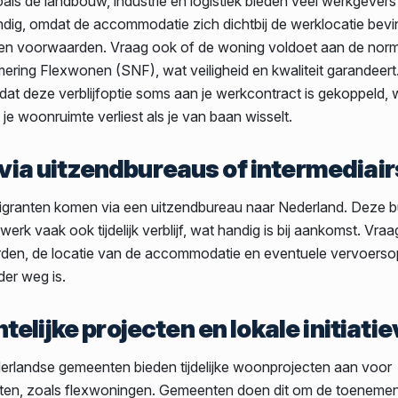
als de landbouw, industrie en logistiek bieden veel werkgevers v
andig, omdat de accommodatie zich dichtbij de werklocatie bevi
 en voorwaarden. Vraag ook of de woning voldoet aan de nor
mering Flexwonen (SNF), wat veiligheid en kwaliteit garandeert
dat deze verblijfoptie soms aan je werkcontract is gekoppeld, 
k je woonruimte verliest als je van baan wisselt.
f via uitzendbureaus of intermediair
igranten komen via een uitzendbureau naar Nederland. Deze 
werk vaak ook tijdelijk verblijf, wat handig is bij aankomst. Vra
en, de locatie van de accommodatie en eventuele vervoersop
er weg is.
elijke projecten en lokale initiati
landse gemeenten bieden tijdelijke woonprojecten aan voor
nten, zoals flexwoningen. Gemeenten doen dit om de toeneme