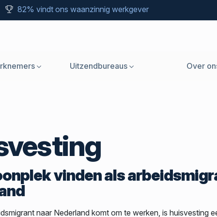
82% vindt ons waanzinnig werkgever
rknemers
Uitzendbureaus
Over on
svesting
onplek vinden als arbeidsmigra
land
beidsmigrant naar Nederland komt om te werken, is huisvesting 