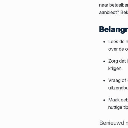
naar betaalba
aanbiedt? Bek
Belangri
Lees de h
over de o
Zorg dat 
krijgen.
Vraag of 
uitzendbu
Maak gebr
nuttige t
Benieuwd n