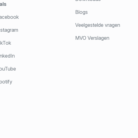
als
Blogs
acebook
Veelgestelde vragen
stagram
MVO Verslagen
ikTok
nkedIn
ouTube
otify