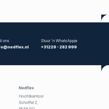
il ons
Stuur 'n WhatsAppje
fo@nedflex.nl
+31229 - 282 999
Nedflex
Hoofdkantoor
Schoffel 2,
1648 GG