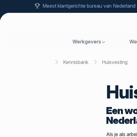
Meest klantgerichte bureau van Nederland
Werkgevers
We
Home
Kennisbank
Huisvesting
Hui
Een wo
Neder
Als je als ar