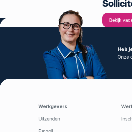
Sollici
Bekijk vac
Heb j
Onze c
Werkgevers
Wer
Uitzenden
Insc
Payroll