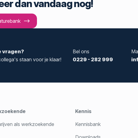
teer dan vandaag nog!
aturebank
e vragen?
Bel ons
Ma
ollega's staan voor je klaar!
0229 - 282 999
in
kzoekende
Kennis
hrijven als werkzoekende
Kennisbank
Downloads