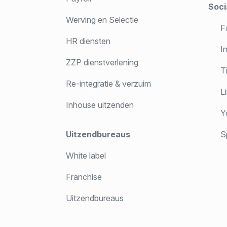
Soci
Werving en Selectie
F
HR diensten
In
ZZP dienstverlening
T
Re-integratie & verzuim
Li
Inhouse uitzenden
Y
Uitzendbureaus
Sp
White label
Franchise
Uitzendbureaus