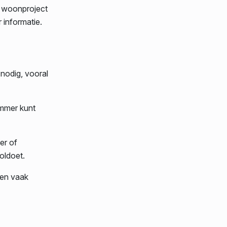
n woonproject
 informatie.
nodig, vooral
ummer kunt
er of
oldoet.
nen vaak