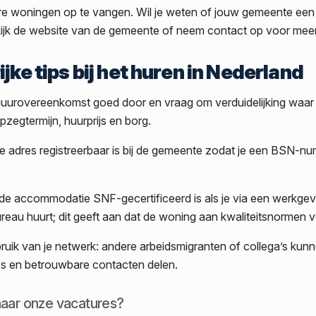
re woningen op te vangen. Wil je weten of jouw gemeente ee
ijk de website van de gemeente of neem contact op voor meer
jke tips bij het huren in Nederland
uurovereenkomst goed door en vraag om verduidelijking waar 
pzegtermijn, huurprijs en borg.
je adres registreerbaar is bij de gemeente zodat je een BSN-n
de accommodatie SNF-gecertificeerd is als je via een werkgev
reau huurt; dit geeft aan dat de woning aan kwaliteitsnormen v
uik van je netwerk: andere arbeidsmigranten of collega’s kun
ips en betrouwbare contacten delen.
aar onze vacatures?