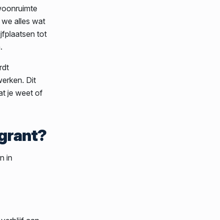
 woonruimte
 we alles wat
jfplaatsen tot
.
rdt
werken. Dit
at je weet of
igrant?
n in