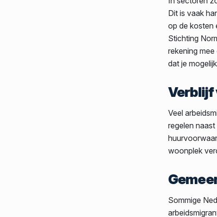
In sectoren zo
Dit is vaak h
op de kosten
Stichting Nor
rekening mee 
dat je mogelij
Verblij
Veel arbeidsm
regelen naast 
huurvoorwaard
woonplek verd
Gemeent
Sommige Neder
arbeidsmigra