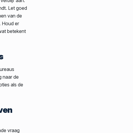
erblijf aan.
ndt. Let goed
men van de
. Houd er
wat betekent
s
bureaus
ag naar de
ties als de
even
nde vraag