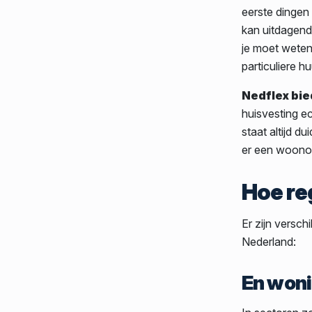
eerste dingen
kan uitdagend 
je moet weten
particuliere h
Nedflex bie
huisvesting ec
staat altijd d
er een woono
Hoe re
Er zijn versch
Nederland:
En woni