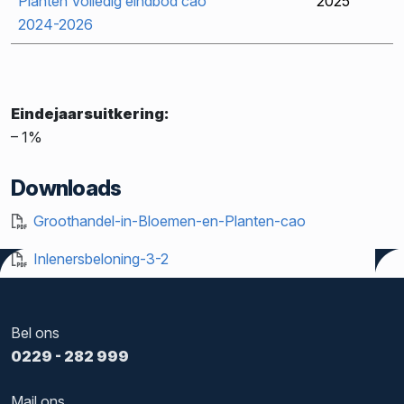
Planten Volledig eindbod cao
2025
2024-2026
Eindejaarsuitkering:
– 1%
Downloads
Groothandel-in-Bloemen-en-Planten-cao
Inlenersbeloning-3-2
Bel ons
0229 - 282 999
Mail ons