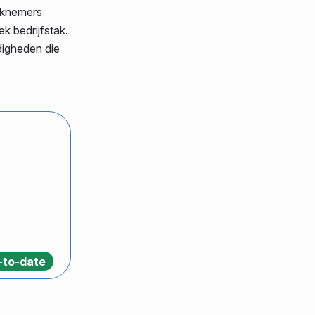
rknemers
k bedrijfstak.
digheden die
-to-date