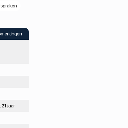
fspraken
merkingen
t 21 jaar