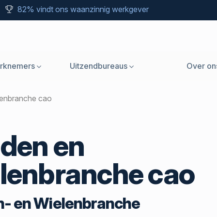
82% vindt ons waanzinnig werkgever
rknemers
Uitzendbureaus
Over on
lenbranche cao
den en
lenbranche cao
- en Wielenbranche