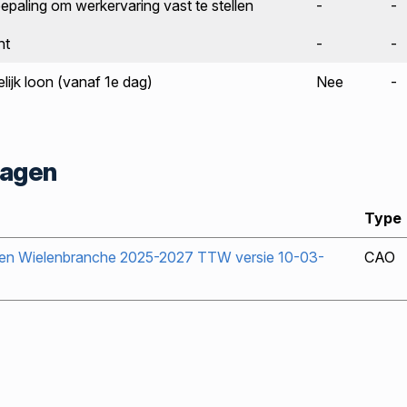
epaling om werkervaring vast te stellen
-
-
ht
-
-
elijk loon (vanaf 1e dag)
Nee
-
lagen
Type
en Wielenbranche 2025-2027 TTW versie 10-03-
CAO