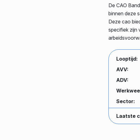
De CAO Bande
binnen deze se
Deze cao bied
specifiek zijn
arbeidsvoorwa
Looptijd:
AVV:
ADV:
Werkwee
Sector:
Laatste c