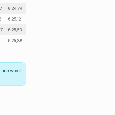
77
€ 24,74
3
€ 25,12
47
€ 25,50
€ 25,88
 Loon wordt