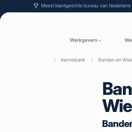
Meest klantgerichte bureau van Nederland
Werkgevers
We
Home
Kennisbank
Banden en Wie
Ban
Wie
Banden