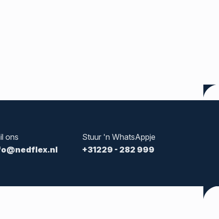
il ons
Stuur 'n WhatsAppje
fo@nedflex.nl
+31229 - 282 999