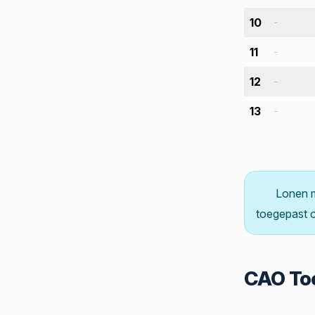
10
-
11
-
12
-
13
-
Lonen 
toegepast o
CAO Toe