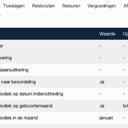
Toeslagen
Reiskosten
Reisuren
Vergoedingen
A
r
Waarde
Op
er
-
-
kering
-
-
jaarsuitkering
-
-
n naar beoordeling
Ja
-
riodiek op datum indiensttreding
-
-
eriodiek op geboortemaand
Ja
to
riodiek in de maand
januari
-