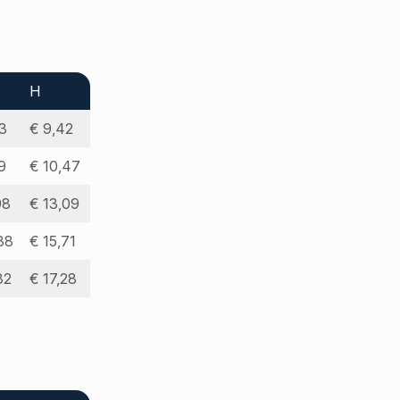
H
3
€ 9,42
9
€ 10,47
98
€ 13,09
38
€ 15,71
82
€ 17,28