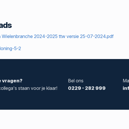
ads
 Wielenbranche 2024-2025 ttw versie 25-07-2024.pdf
loning-5-2
e vragen?
Bel ons
Ma
ollega's staan voor je klaar!
0229 - 282 999
in