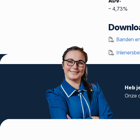
ADV:
– 4,73%
Downlo
Banden en
Inlenersbe
Heb j
Onze c