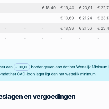
-
-
€ 18,49
€ 19,40
€ 20,91
€ 22,
-
-
-
€ 19,69
€ 21,24
€ 23,1
-
-
-
€ 19,98
€ 21,56
€ 23,
-
-
-
-
-
-
met een
border geven aan dat het Wettelijk Minimum
€ 00,00
mdat het CAO-loon lager ligt dan het wettelijk minimum.
slagen en vergoedingen