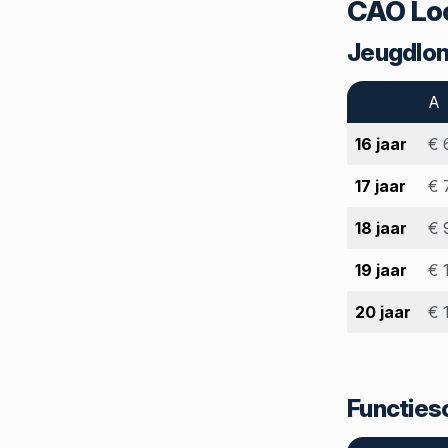
CAO Lo
Jeugdlo
A
16 jaar
€ 
17 jaar
€ 
18 jaar
€ 
19 jaar
€ 
20 jaar
€ 
Functies