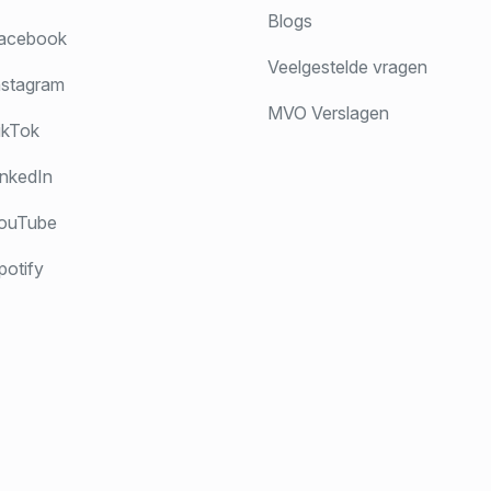
Blogs
acebook
Veelgestelde vragen
stagram
MVO Verslagen
ikTok
nkedIn
ouTube
otify