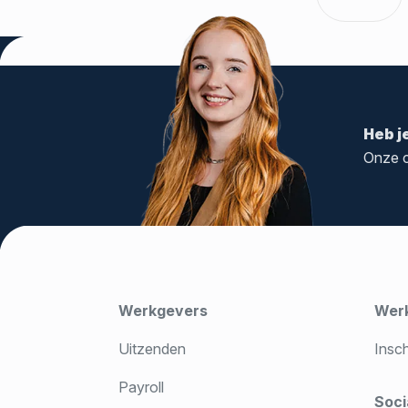
Heb j
Onze c
Werkgevers
Wer
Uitzenden
Insc
Payroll
Soci