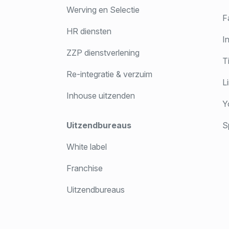
Werving en Selectie
F
HR diensten
In
ZZP dienstverlening
T
Re-integratie & verzuim
Li
Inhouse uitzenden
Y
Uitzendbureaus
Sp
White label
Franchise
Uitzendbureaus