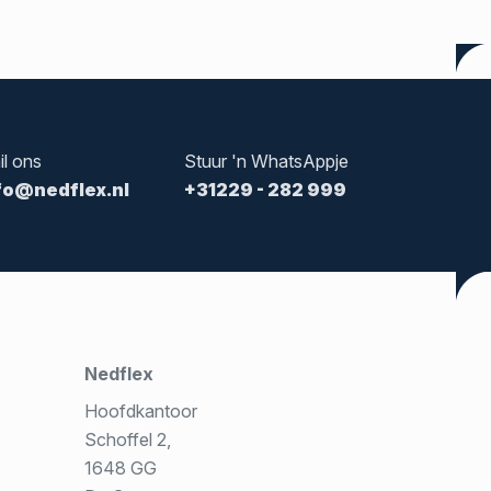
il ons
Stuur 'n WhatsAppje
fo@nedflex.nl
+31229 - 282 999
Nedflex
Hoofdkantoor
Schoffel 2,
1648 GG