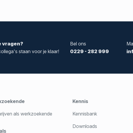
e vragen?
Bel ons
Ma
ollega's staan voor je klaar!
0229 - 282 999
in
kzoekende
Kennis
hrijven als werkzoekende
Kennisbank
Downloads
als