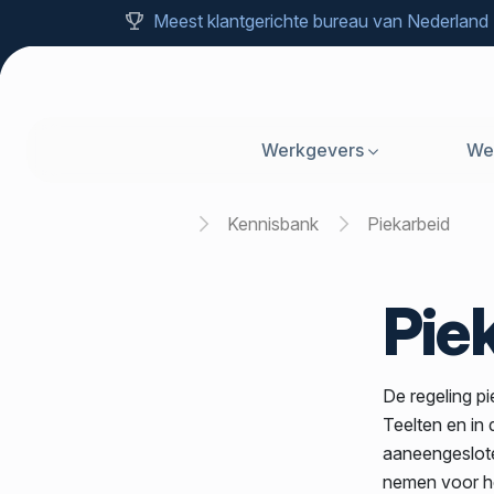
Meest klantgerichte bureau van Nederland
Werkgevers
We
Home
Kennisbank
Piekarbeid
Pie
De regeling p
Teelten en in
aaneengeslote
nemen voor he