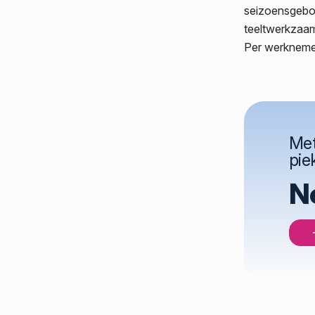
seizoensgebon
teeltwerkzaam
Per werknemer
Met
pie
N