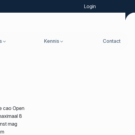
Login
s
Kennis
Contact
de cao Open
maximaal 8
enst mag
om