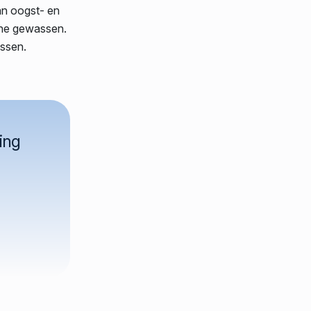
an oogst- en
che gewassen.
assen.
ing