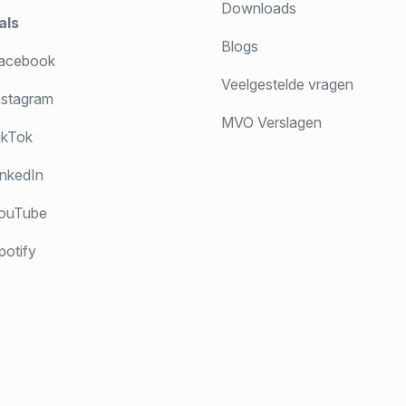
Downloads
als
Blogs
acebook
Veelgestelde vragen
stagram
MVO Verslagen
ikTok
nkedIn
ouTube
otify