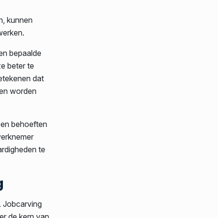
n, kunnen
werken.
een bepaalde
e beter te
betekenen dat
ken worden
 en behoeften
werknemer
ardigheden te
g
. Jobcarving
ver de kern van